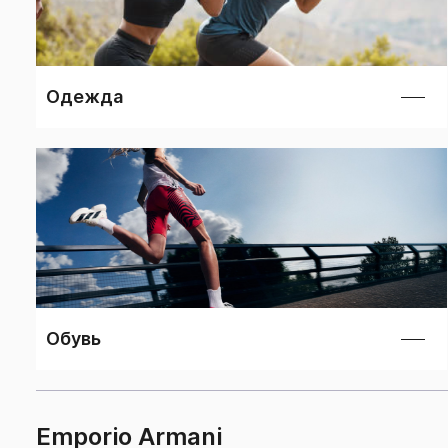
Одежда
Мужское
Женское
Детское
Обувь
Emporio Armani